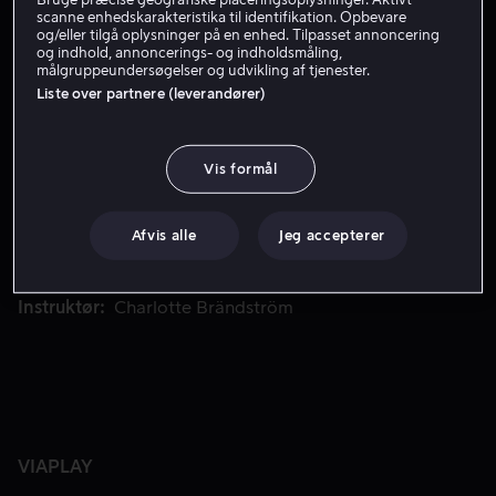
Få Viaplay
scanne enhedskarakteristika til identifikation. Opbevare
og/eller tilgå oplysninger på en enhed. Tilpasset annoncering
Se trailer
og indhold, annoncerings- og indholdsmåling,
målgruppeundersøgelser og udvikling af tjenester.
Liste over partnere (leverandører)
En tidligere våbenhandler, som blev tvunget i eksil, vender
En tidligere våbenhandler, som blev tvunget i eksil,
vender tilbage til Sverige for at få hævn over den mand,
Vis formål
der tidligere har forsøgt at dræbe ham.
Afvis alle
Jeg accepterer
Medvirkende
Jens Hultén
Vera Vitali
Halina
Reijn
Henrik Mestad
Josefin Asplund
Vis mere
Instruktør
Charlotte Brändström
VIAPLAY