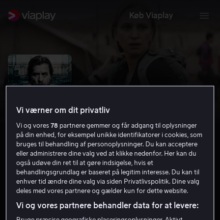
Køb Viaplay
Vi værner om dit privatliv
Vi og vores
78
partnere gemmer og får adgang til oplysninger
på din enhed, for eksempel unikke identifikatorer i cookies, som
bruges til behandling af personoplysninger. Du kan acceptere
eller administrere dine valg ved at klikke nedenfor. Her kan du
også udøve din ret til at gøre indsigelse, hvis et
Conspiracy of Silence
behandlingsgrundlag er baseret på legitim interesse. Du kan til
enhver tid ændre dine valg via siden Privatlivspolitik. Dine valg
deles med vores partnere og gælder kun for dette website.
6.6
Krimi
Thriller
2018
15 år
Vi og vores partnere behandler data for at levere:
Bruge præcise geografiske placeringsoplysninger. Aktivt