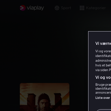
Sport
Kategorier
Vi værne
Vi og vor
identifika
administre
hvis et be
via siden 
Vi og vo
Bruge præc
identifika
annoncerin
Liste over