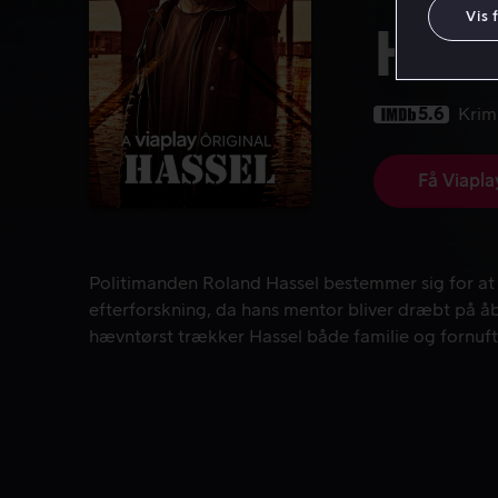
Vis 
Has
5.6
Krim
Få Viapla
Politimanden Roland Hassel bestemmer sig for at 
Politimanden Roland Hassel bestemmer sig for at 
efterforskning, da hans mentor bliver dræbt på 
hævntørst trækker Hassel både familie og fornuf