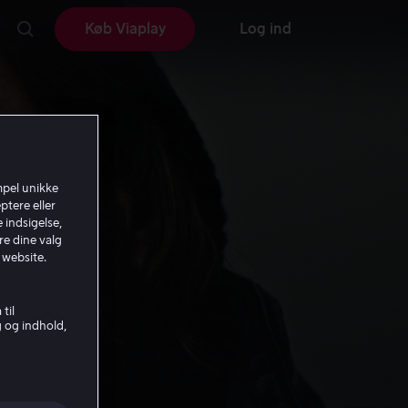
Køb Viaplay
Log ind
mpel unikke
ptere eller
 indsigelse,
re dine valg
 website.
til
g og indhold,