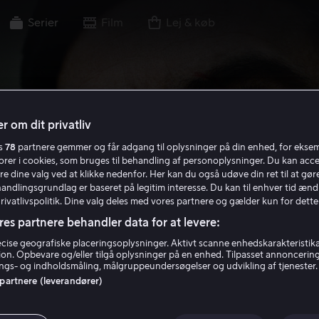
Serier
Film
Lej & køb
r om dit privatliv
es
78
partnere gemmer og får adgang til oplysninger på din enhed, for ekse
torer i cookies, som bruges til behandling af personoplysninger. Du kan acce
re dine valg ved at klikke nedenfor. Her kan du også udøve din ret til at gøre
handlingsgrundlag er baseret på legitim interesse. Du kan til enhver tid ænd
Privatlivspolitik. Dine valg deles med vores partnere og gælder kun for dette
res partnere behandler data for at levere:
ise geografiske placeringsoplysninger. Aktivt scanne enhedskarakteristika 
tion. Opbevare og/eller tilgå oplysninger på en enhed. Tilpasset annoncerin
gs- og indholdsmåling, målgruppeundersøgelser og udvikling af tjenester.
 partnere (leverandører)