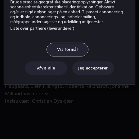
Få Viaplay
Bruge præcise geografiske placeringsoplysninger. Aktivt
scanne enhedskarakteristika til identifikation. Opbevare
og/eller tilgå oplysninger på en enhed. Tilpasset annoncering
Se trailer
og indhold, annoncerings- og indholdsmåling,
målgruppeundersøgelser og udvikling af tjenester.
Liste over partnere (leverandører)
Emil og Viktor er bedste venner, der nu er gået all-in og h
Emil og Viktor er bedste venner, der nu er gået all-in og
har startet et cateringfirma sammen. Men alt ændrer
Vis formål
sig, da Emil finder ud af, at Viktor er blevet kærester
med hans mor.
Afvis alle
Jeg accepterer
Medvirkende
Alex Høgh Andersen
Magnus
Haugaard
Ellen Hillingsø
Roberta Reichardt
Johanne
Milland
Vis mere
Instruktør
Christian Dyekjær