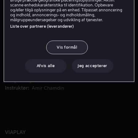
Bruge præcise geografiske placeringsoplysninger. Aktivt
Få Viaplay
scanne enhedskarakteristika til identifikation. Opbevare
og/eller tilgå oplysninger på en enhed. Tilpasset annoncering
og indhold, annoncerings- og indholdsmåling,
målgruppeundersøgelser og udvikling af tjenester.
Historien om den svenske Börje Salmings utrolige rejse fra 
Historien om den svenske Börje Salmings utrolige rejse
Liste over partnere (leverandører)
fra underdog til verdensberømt ishockeyspiller, hans
kamp for at finde sin plads efter at have mistet sin far,
Vis formål
og hans søgen efter succes på isen.
Medvirkende
Valter Skarsgård
Hedda
Afvis alle
Jeg accepterer
Stiernstedt
Jason Priestley
Pelle Holmström
Oscar
Skagerberg
Vis mere
Instruktør
Amir Chamdin
VIAPLAY