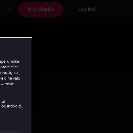
Køb Viaplay
Log ind
mpel unikke
ptere eller
 indsigelse,
re dine valg
 website.
til
g og indhold,
e