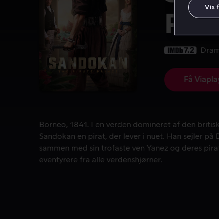
Vis 
Pri
7.2
Dra
Få Viapla
Borneo, 1841. I en verden domineret af den britis
Borneo, 1841. I en verden domineret af den britis
Sandokan en pirat, der lever i nuet. Han sejler på
sammen med sin trofaste ven Yanez og deres pira
eventyrere fra alle verdenshjørner.