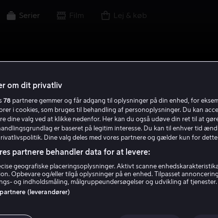
Serier
Film
Lej & køb
r om dit privatliv
es
78
partnere gemmer og får adgang til oplysninger på din enhed, for ekse
torer i cookies, som bruges til behandling af personoplysninger. Du kan acce
re dine valg ved at klikke nedenfor. Her kan du også udøve din ret til at gøre
handlingsgrundlag er baseret på legitim interesse. Du kan til enhver tid ænd
Privatlivspolitik. Dine valg deles med vores partnere og gælder kun for dette
res partnere behandler data for at levere:
ise geografiske placeringsoplysninger. Aktivt scanne enhedskarakteristika 
tion. Opbevare og/eller tilgå oplysninger på en enhed. Tilpasset annoncerin
gs- og indholdsmåling, målgruppeundersøgelser og udvikling af tjenester.
 partnere (leverandører)
dokan: The Pirat