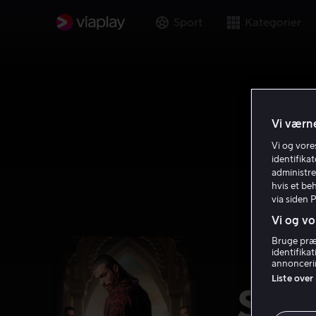
Sport
Kategorier
Vi værne
Vi og vor
identifika
administre
hvis et be
via siden 
Vi og vo
Bruge præc
identifika
annoncerin
Liste over
San