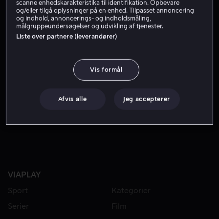
Få Viaplay
scanne enhedskarakteristika til identifikation. Opbevare
og/eller tilgå oplysninger på en enhed. Tilpasset annoncering
og indhold, annoncerings- og indholdsmåling,
målgruppeundersøgelser og udvikling af tjenester.
Liste over partnere (leverandører)
Manhattans hotshot-advokat Harvey Specter tager en stor 
Manhattans hotshot-advokat Harvey Specter tager en
stor risiko og ansætter Mike Ross, en genial, men
umotiveret college-dropout, som sin medarbejder.
Vis formål
Medvirkende
Gabriel Macht
Patrick J. Adams
Meghan
Afvis alle
Jeg accepterer
Markle
Sarah Rafferty
Rick Hoffman
Vis mere
VIAPLAY
Sport
Kategorier
Serier
Film