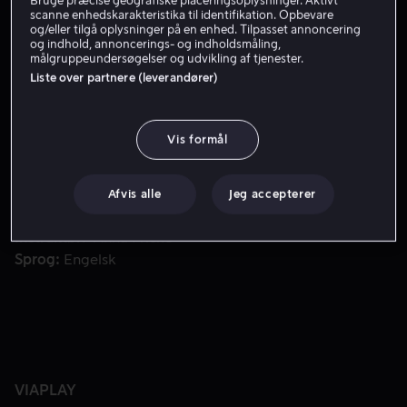
Bruge præcise geografiske placeringsoplysninger. Aktivt
Få Viaplay
scanne enhedskarakteristika til identifikation. Opbevare
og/eller tilgå oplysninger på en enhed. Tilpasset annoncering
og indhold, annoncerings- og indholdsmåling,
målgruppeundersøgelser og udvikling af tjenester.
Cordell Walker, enkemand og familiefar med sit eget mora
Cordell Walker, enkemand og familiefar med sit eget
Liste over partnere (leverandører)
moralkodeks, vender hjem til Austin efter at have været
undercover i to år – hvor han bliver mistænksom over
Vis formål
for omstændighederne ved sin kones død.
Medvirkende
Jared Padalecki
Lindsey Morgan
Molly
Afvis alle
Jeg accepterer
Hagan
Keegan Allen
Violet Brinson
Vis mere
Instruktør
Anna Fricke
Sprog
Engelsk
VIAPLAY