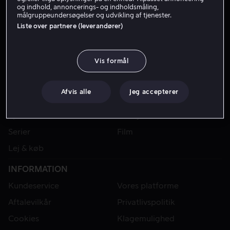
og indhold, annoncerings- og indholdsmåling,
målgruppeundersøgelser og udvikling af tjenester.
Liste over partnere (leverandører)
Vis formål
Afvis alle
Jeg accepterer
VIAPLAY
Sport
Kategorier
Serier
Film
Lej & køb
INFORMATION
Kundeservice
Vores platforme
Aftalevilkår
Privatlivspolitik
Cookies
Klagemulighed