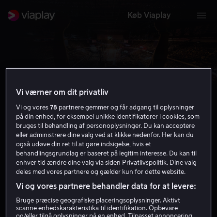
Køb Viaplay
Vi værner om dit privatliv
Vi og vores
78
partnere gemmer og får adgang til oplysninger
UFC
på din enhed, for eksempel unikke identifikatorer i cookies, som
bruges til behandling af personoplysninger. Du kan acceptere
eller administrere dine valg ved at klikke nedenfor. Her kan du
også udøve din ret til at gøre indsigelse, hvis et
Få Viaplay
behandlingsgrundlag er baseret på legitim interesse. Du kan til
enhver tid ændre dine valg via siden Privatlivspolitik. Dine valg
deles med vores partnere og gælder kun for dette website.
Vi og vores partnere behandler data for at levere:
Bruge præcise geografiske placeringsoplysninger. Aktivt
scanne enhedskarakteristika til identifikation. Opbevare
og/eller tilgå oplysninger på en enhed. Tilpasset annoncering