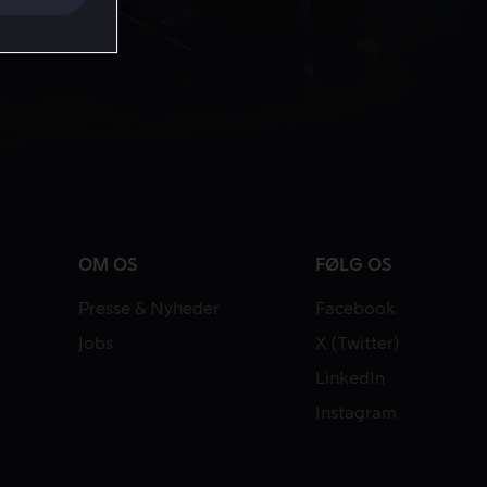
OM OS
FØLG OS
Presse & Nyheder
Facebook
Jobs
X (Twitter)
LinkedIn
Instagram