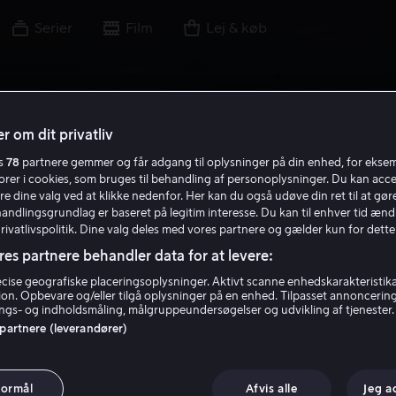
Serier
Film
Lej & køb
r om dit privatliv
es
78
partnere gemmer og får adgang til oplysninger på din enhed, for ekse
torer i cookies, som bruges til behandling af personoplysninger. Du kan acce
re dine valg ved at klikke nedenfor. Her kan du også udøve din ret til at gøre
handlingsgrundlag er baseret på legitim interesse. Du kan til enhver tid ænd
Privatlivspolitik. Dine valg deles med vores partnere og gælder kun for dette
res partnere behandler data for at levere:
ise geografiske placeringsoplysninger. Aktivt scanne enhedskarakteristika 
tion. Opbevare og/eller tilgå oplysninger på en enhed. Tilpasset annoncerin
gs- og indholdsmåling, målgruppeundersøgelser og udvikling af tjenester.
 partnere (leverandører)
formål
Afvis alle
Jeg a