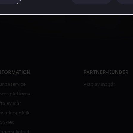
NFORMATION
PARTNER-KUNDER
undeservice
Viaplay indgår
ores platforme
ftalevilkår
rivatlivspolitik
ookies
lagemulighed