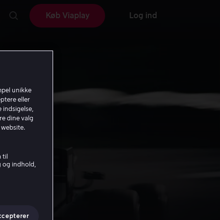
Køb Viaplay
Log ind
mpel unikke
ptere eller
 indsigelse,
re dine valg
 website.
til
g og indhold,
ccepterer