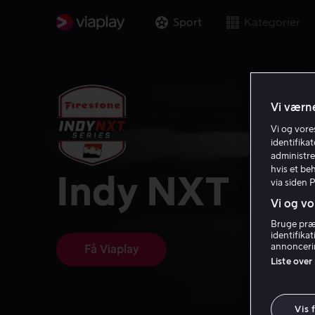
Sport
Kategorier
Vi værne
Vi og vor
identifika
administre
hvis et be
Indy NXT
via siden 
Vi og vo
Bruge præc
identifika
annoncerin
Få Viaplay
Liste over
Vis 