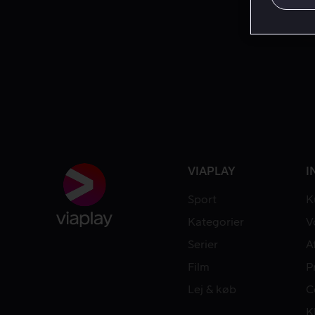
VIAPLAY
I
Sport
K
Kategorier
V
Serier
A
Film
P
Lej & køb
C
K