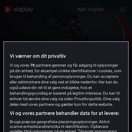
Køb Viaplay
Vi værner om dit privatliv
Vi og vores
78
partnere gemmer og får adgang til oplysninger
MotoGP
på din enhed, for eksempel unikke identifikatorer i cookies, som
bruges til behandling af personoplysninger. Du kan acceptere
eller administrere dine valg ved at klikke nedenfor. Her kan du
også udøve din ret til at gøre indsigelse, hvis et
Få Viaplay
behandlingsgrundlag er baseret på legitim interesse. Du kan til
enhver tid ændre dine valg via siden Privatlivspolitik. Dine valg
deles med vores partnere og gælder kun for dette website.
Vi og vores partnere behandler data for at levere:
Bruge præcise geografiske placeringsoplysninger. Aktivt
scanne enhedskarakteristika til identifikation. Opbevare
og/eller tilgå oplysninger på en enhed. Tilpasset annoncering