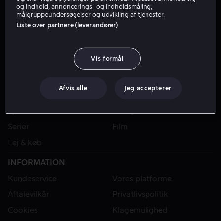
og indhold, annoncerings- og indholdsmåling,
målgruppeundersøgelser og udvikling af tjenester.
Liste over partnere (leverandører)
Vis formål
Afvis alle
Jeg accepterer
VIAPLAY
Sport
Kategorier
Serier
Film
Lej & køb
INFORMATION
Kundeservice
Vores platforme
Aftalevilkår
Privatlivspolitik
Cookies
Klagemulighed