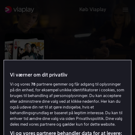
Køb Viaplay
Vi værner om dit privatliv
Vi og vores
78
partnere gemmer og får adgang til oplysninger
på din enhed, for eksempel unikke identifikatorer i cookies, som
bruges til behandling af personoplysninger. Du kan acceptere
eller administrere dine valg ved at klikke nedenfor. Her kan du
21
også udøve din ret til at gøre indsigelse, hvis et
behandlingsgrundlag er baseret på legitim interesse. Du kan til
6.8
Drama
Krimi
2008
1 t. 57 min
11 år
enhver tid ændre dine valg via siden Privatlivspolitik. Dine valg
deles med vores partnere og gælder kun for dette website.
HD
Vi og vores partnere behandler data for at levere: