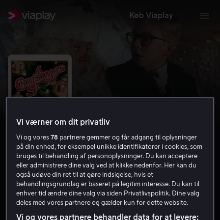
Køb Viaplay
Vi værner om dit privatliv
Vi og vores
78
partnere gemmer og får adgang til oplysninger
på din enhed, for eksempel unikke identifikatorer i cookies, som
bruges til behandling af personoplysninger. Du kan acceptere
eller administrere dine valg ved at klikke nedenfor. Her kan du
A Christmas Story
også udøve din ret til at gøre indsigelse, hvis et
behandlingsgrundlag er baseret på legitim interesse. Du kan til
7.9
Komedie
Familiefilm
1983
1 t. 29 min
enhver tid ændre dine valg via siden Privatlivspolitik. Dine valg
deles med vores partnere og gælder kun for dette website.
7 år
HD
Vi og vores partnere behandler data for at levere: