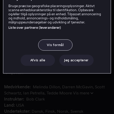
Bruge præcise geografiske placeringsoplysninger. Aktivt
scanne enhedskarakteristika til identifikation. Opbevare
Lej 59 kr
og/eller tilgå oplysninger på en enhed. Tilpasset annoncering
og indhold, annoncerings- og indholdsmåling,
målgruppeundersøgelser og udvikling af tjenester.
Køb 109 kr
Liste over partnere (leverandører)
Se trailer
Vis formål
Det er dagene lige op til jul i de tidlige 1940'eres Clevel
Det er dagene lige op til jul i de tidlige 1940'eres
Afvis alle
Jeg accepterer
Cleveland, og 9-årige Ralphie ønsker sig en ting af
julemanden mere end noget andet: et Red Ryder
luftgevær.
Medvirkende
Melinda Dillon
Darren McGavin
Scott
Schwartz
Ian Petrella
Tedde Moore
Vis mere
Instruktør
Bob Clark
Land
USA
Undertekster
Dansk
Finsk
Norsk
Svensk