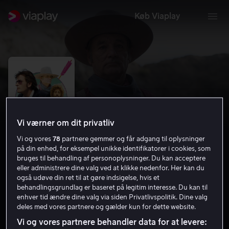
Køb Viaplay
Vi værner om dit privatliv
Vi og vores
78
partnere gemmer og får adgang til oplysninger
på din enhed, for eksempel unikke identifikatorer i cookies, som
bruges til behandling af personoplysninger. Du kan acceptere
eller administrere dine valg ved at klikke nedenfor. Her kan du
også udøve din ret til at gøre indsigelse, hvis et
A Glimpse Inside the Mind of Charles
behandlingsgrundlag er baseret på legitim interesse. Du kan til
Swan III
enhver tid ændre dine valg via siden Privatlivspolitik. Dine valg
deles med vores partnere og gælder kun for dette website.
4.6
Drama
Komedie
2012
1 t. 22 min
15 år
Vi og vores partnere behandler data for at levere:
HD