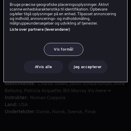
Bruge præcise geografiske placeringsoplysninger. Aktivt
scanne enhedskarakteristika til identifikation. Opbevare
og/eller tilgå oplysninger på en enhed. Tilpasset annoncering
Lej 49 kr
og indhold, annoncerings- og indholdsmåling,
målgruppeundersøgelser og udvikling af tjenester.
Liste over partnere (leverandører)
Se trailer
Vis formål
Charles er en succesfuld grafisk designer, hvis berømmelse
Charles er en succesfuld grafisk designer, hvis
berømmelse, penge og charme har givet ham et
Afvis alle
Jeg accepterer
tilsyneladende perfekt liv.
Medvirkende
Charlie Sheen
Jason Schwartzman
Anne
Bellamy
Patricia Arquette
Bill Murray
Vis mere
Instruktør
Roman Coppola
Land
USA
Undertekster
Dansk
Norsk
Svensk
Finsk