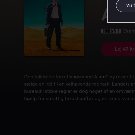
Vis 
A Ho
6.1
Dra
Lej 49 kr
Den fallerede forretningsmand Alan Clay rejser ti
Den fallerede forretningsmand Alan Clay rejser til
sælge en idé til en velhavende monark. Landets a
bureaukratiske regler er dog noget af en omvælt
hjælp fra en vittig taxachauffør og en smuk kvinde
fodfæste.