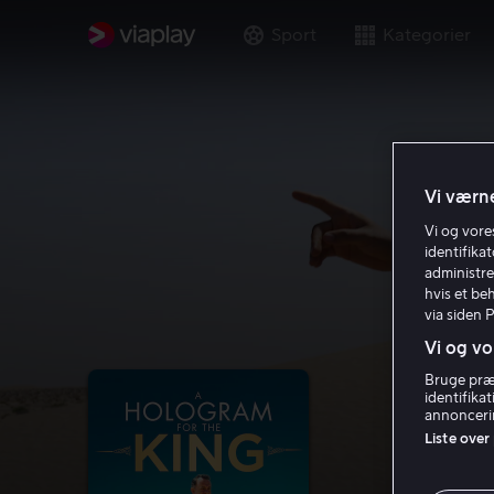
Sport
Kategorier
Vi værne
Vi og vor
identifika
administre
hvis et be
via siden 
Vi og vo
Bruge præc
identifika
annoncerin
Liste over