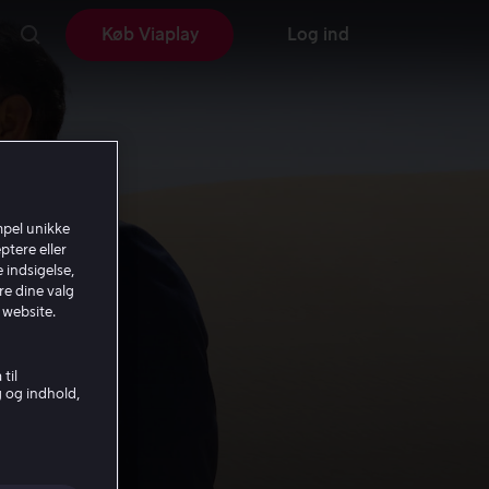
Køb Viaplay
Log ind
mpel unikke
ptere eller
 indsigelse,
re dine valg
 website.
til
g og indhold,