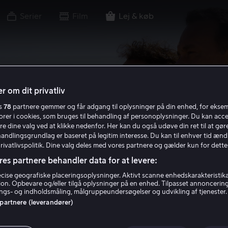
Serier
Film
Lej & køb
r om dit privatliv
es
78
partnere gemmer og får adgang til oplysninger på din enhed, for ekse
torer i cookies, som bruges til behandling af personoplysninger. Du kan acce
re dine valg ved at klikke nedenfor. Her kan du også udøve din ret til at gøre
handlingsgrundlag er baseret på legitim interesse. Du kan til enhver tid ænd
Privatlivspolitik. Dine valg deles med vores partnere og gælder kun for dette
res partnere behandler data for at levere:
ise geografiske placeringsoplysninger. Aktivt scanne enhedskarakteristika 
tion. Opbevare og/eller tilgå oplysninger på en enhed. Tilpasset annoncerin
gs- og indholdsmåling, målgruppeundersøgelser og udvikling af tjenester.
 partnere (leverandører)