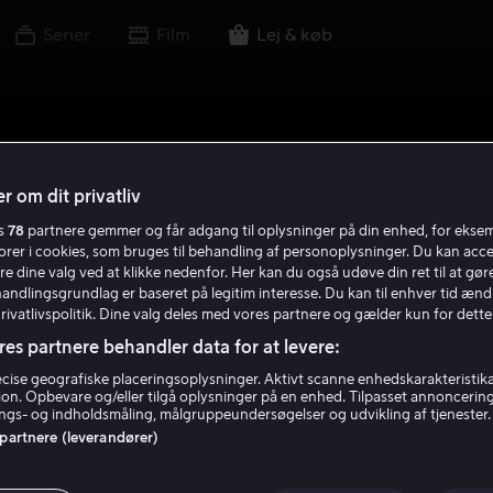
Serier
Film
Lej & køb
r om dit privatliv
es
78
partnere gemmer og får adgang til oplysninger på din enhed, for ekse
torer i cookies, som bruges til behandling af personoplysninger. Du kan acce
re dine valg ved at klikke nedenfor. Her kan du også udøve din ret til at gøre
handlingsgrundlag er baseret på legitim interesse. Du kan til enhver tid ænd
Privatlivspolitik. Dine valg deles med vores partnere og gælder kun for dette
res partnere behandler data for at levere:
ise geografiske placeringsoplysninger. Aktivt scanne enhedskarakteristika 
tion. Opbevare og/eller tilgå oplysninger på en enhed. Tilpasset annoncerin
gs- og indholdsmåling, målgruppeundersøgelser og udvikling af tjenester.
 partnere (leverandører)