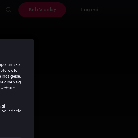
Køb Viaplay
Log ind
mpel unikke
ptere eller
 indsigelse,
re dine valg
 website.
til
g og indhold,