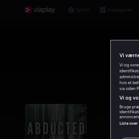
Sport
Kategorier
Vi værne
Vi og vor
identifika
administre
hvis et be
via siden 
Vi og vo
Bruge præc
identifika
annoncerin
Liste over