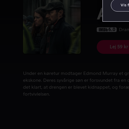
Vis 
Abd
6.0
Dra
Lej 59 kr
Under en køretur modtager Edmond Murray et grådkv
Under en køretur modtager Edmond Murray et grå
ekskone. Deres syvårige søn er forsvundet fra en 
det klart, at drengen er blevet kidnappet, og foræ
fortvivlelsen.