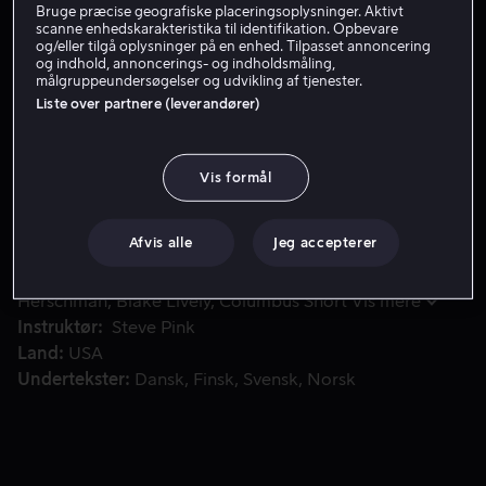
Bruge præcise geografiske placeringsoplysninger. Aktivt
scanne enhedskarakteristika til identifikation. Opbevare
Lej 49 kr
og/eller tilgå oplysninger på en enhed. Tilpasset annoncering
og indhold, annoncerings- og indholdsmåling,
Køb 89 kr
målgruppeundersøgelser og udvikling af tjenester.
Liste over partnere (leverandører)
Bartleby får det ene efter det andet brev om, at han ikke e
Bartleby får det ene efter det andet brev om, at han
Vis formål
ikke er kommet ind på diverse colleges. Hvad skal han
dog gøre? Selvfølgelig starte sit eget college!
Afvis alle
Jeg accepterer
Medvirkende
Justin Long
Jonah Hill
Adam
Herschman
Blake Lively
Columbus Short
Vis mere
Instruktør
Steve Pink
Land
USA
Undertekster
Dansk
Finsk
Svensk
Norsk