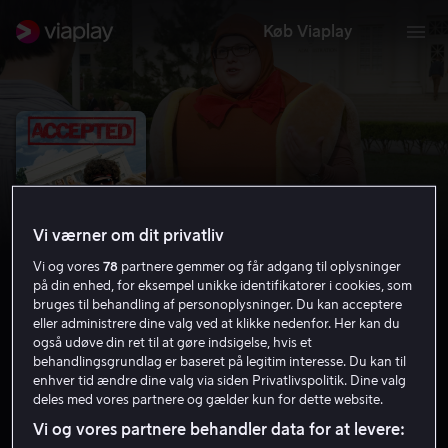
Køb Viaplay
Vi værner om dit privatliv
Vi og vores
78
partnere gemmer og får adgang til oplysninger
på din enhed, for eksempel unikke identifikatorer i cookies, som
bruges til behandling af personoplysninger. Du kan acceptere
eller administrere dine valg ved at klikke nedenfor. Her kan du
også udøve din ret til at gøre indsigelse, hvis et
Accepted
behandlingsgrundlag er baseret på legitim interesse. Du kan til
enhver tid ændre dine valg via siden Privatlivspolitik. Dine valg
6.4
Komedie
2006
1 t. 29 min
11 år
deles med vores partnere og gælder kun for dette website.
HD
Vi og vores partnere behandler data for at levere: