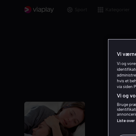
Sport
Kategorier
Vi værne
Vi og vor
identifika
administre
hvis et be
via siden 
Vi og vo
Bruge præc
identifika
annoncerin
Liste over