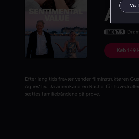
Vis 
Aff
7.9
Dra
Køb 149 
Efter lang tids fravær vender filminstruktøren Gu
Efter lang tids fravær vender filminstruktøren Gus
Agnes' liv. Da amerikaneren Rachel får hovedrolle
sættes familiebåndene på prøve.