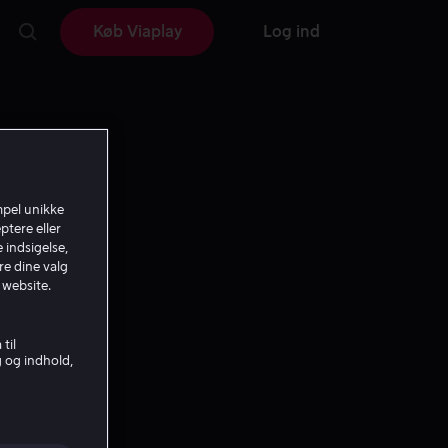
Køb Viaplay
Log ind
mpel unikke
ptere eller
 indsigelse,
re dine valg
 website.
til
g og indhold,