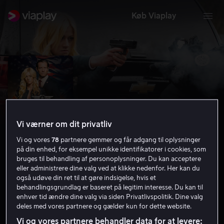
Køb Viaplay
Vi værner om dit privatliv
Vi og vores
78
partnere gemmer og får adgang til oplysninger
på din enhed, for eksempel unikke identifikatorer i cookies, som
bruges til behandling af personoplysninger. Du kan acceptere
eller administrere dine valg ved at klikke nedenfor. Her kan du
Air Force One Down
også udøve din ret til at gøre indsigelse, hvis et
behandlingsgrundlag er baseret på legitim interesse. Du kan til
4.4
Thriller
Action
2024
1 t. 23 min
15 år
enhver tid ændre dine valg via siden Privatlivspolitik. Dine valg
deles med vores partnere og gælder kun for dette website.
HD
Vi og vores partnere behandler data for at levere: