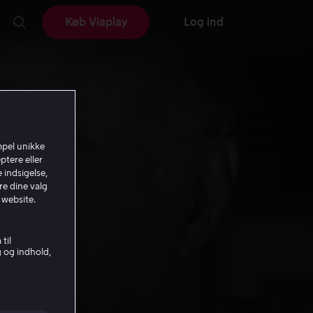
Køb Viaplay
Log ind
mpel unikke
ptere eller
 indsigelse,
re dine valg
 website.
til
g og indhold,