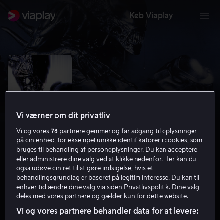
Køb Viaplay
Vi værner om dit privatliv
Vi og vores
78
partnere gemmer og får adgang til oplysninger
på din enhed, for eksempel unikke identifikatorer i cookies, som
bruges til behandling af personoplysninger. Du kan acceptere
eller administrere dine valg ved at klikke nedenfor. Her kan du
også udøve din ret til at gøre indsigelse, hvis et
Alien vs. Predator
behandlingsgrundlag er baseret på legitim interesse. Du kan til
enhver tid ændre dine valg via siden Privatlivspolitik. Dine valg
5.7
Thriller
Gys
2004
1 t. 36 min
15 år
deles med vores partnere og gælder kun for dette website.
HD
Vi og vores partnere behandler data for at levere: