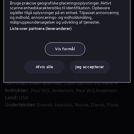
Bruge præcise geografiske placeringsoplysninger. Aktivt
scanne enhedskarakteristika til identifikation. Opbevare
Lej 49 kr
og/eller tilgå oplysninger på en enhed. Tilpasset annoncering
og indhold, annoncerings- og indholdsmåling,
Køb 139 kr
målgruppeundersøgelser og udvikling af tjenester.
Liste over partnere (leverandører)
En ekspedition af videnskabsmænd og eventyrer rejser til 
En ekspedition af videnskabsmænd og eventyrer rejser
Vis formål
til Antarktis for at udforske fundet af en kæmpe
pyramide under isen.
Afvis alle
Jeg accepterer
Medvirkende
Sanaa Lathan
Raoul Bova
Lance
Henriksen
Ewen Bremner
Colin Salmon
Vis mere
Instruktør
Paul W.S. Anderson
Paul W.S.Anderson
Land
USA
Undertekster
Svensk
Islandsk
Norsk
Dansk
Finsk