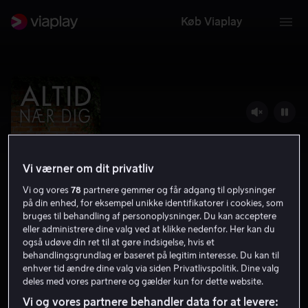
Køb Viaplay
Vi værner om dit privatliv
Vi og vores
78
partnere gemmer og får adgang til oplysninger
på din enhed, for eksempel unikke identifikatorer i cookies, som
bruges til behandling af personoplysninger. Du kan acceptere
eller administrere dine valg ved at klikke nedenfor. Her kan du
Altid nær dig
også udøve din ret til at gøre indsigelse, hvis et
behandlingsgrundlag er baseret på legitim interesse. Du kan til
7.4
Drama
2020
1 t. 31 min
7 år
enhver tid ændre dine valg via siden Privatlivspolitik. Dine valg
deles med vores partnere og gælder kun for dette website.
HD
Vi og vores partnere behandler data for at levere: