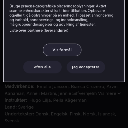
Bruge præcise geografiske placeringsoplysninger. Aktivt
scanne enhedskarakteristika til identifikation. Opbevare
og/eller tilgå oplysninger på en enhed. Tilpasset annoncering
Lej 59 kr
og indhold, annoncerings- og indholdsmåling,
målgruppeundersøgelser og udvikling af tjenester.
Køb 129 kr
Liste over partnere (leverandører)
På vej mod sit nye hjem på Mars kolliderer rumskibet Aniara
På vej mod sit nye hjem på Mars kolliderer rumskibet
Vis formål
Aniara med en asteroide og ændrer kurs. Passagererne
er dømt til at leve deres liv drivende rundt i rummet; en
Afvis alle
Jeg accepterer
indsigt, som kan føre til galskab.
Medvirkende
Emelie Jonsson
Bianca Cruzeiro
Arvin
Kananian
Anneli Martini
Jennie Silfverhjelm
Vis mere
Instruktør
Hugo Lilja
Pella Kågerman
Land
Sverige
Undertekster
Dansk
Engelsk
Finsk
Norsk
Islandsk
Svensk