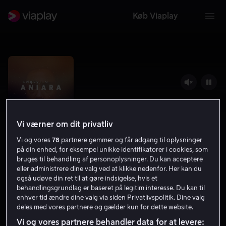
Køb Viaplay
Vi værner om dit privatliv
Vi og vores
78
partnere gemmer og får adgang til oplysninger
på din enhed, for eksempel unikke identifikatorer i cookies, som
bruges til behandling af personoplysninger. Du kan acceptere
eller administrere dine valg ved at klikke nedenfor. Her kan du
Aniara
også udøve din ret til at gøre indsigelse, hvis et
behandlingsgrundlag er baseret på legitim interesse. Du kan til
6.3
Drama
Science Fiction
2018
1 t. 41 min
enhver tid ændre dine valg via siden Privatlivspolitik. Dine valg
deles med vores partnere og gælder kun for dette website.
15 år
HD
Vi og vores partnere behandler data for at levere: