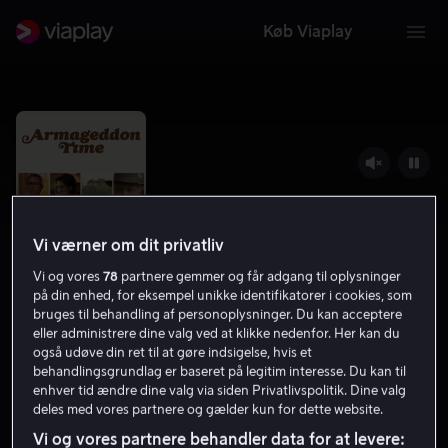
Køb Viaplay
Vi værner om dit privatliv
Vi og vores
78
partnere gemmer og får adgang til oplysninger
på din enhed, for eksempel unikke identifikatorer i cookies, som
bruges til behandling af personoplysninger. Du kan acceptere
eller administrere dine valg ved at klikke nedenfor. Her kan du
Armageddon Time
også udøve din ret til at gøre indsigelse, hvis et
behandlingsgrundlag er baseret på legitim interesse. Du kan til
6.4
Drama
2022
1 t. 49 min
15 år
enhver tid ændre dine valg via siden Privatlivspolitik. Dine valg
deles med vores partnere og gælder kun for dette website.
HD
Vi og vores partnere behandler data for at levere: