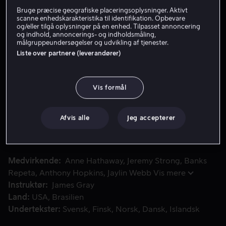
Bruge præcise geografiske placeringsoplysninger. Aktivt
Lej 49 kr
scanne enhedskarakteristika til identifikation. Opbevare
og/eller tilgå oplysninger på en enhed. Tilpasset annoncering
og indhold, annoncerings- og indholdsmåling,
Køb 69 kr
målgruppeundersøgelser og udvikling af tjenester.
Liste over partnere (leverandører)
Se trailer
Vis formål
Historien udspiller sig i 1980'ernes Queens, New York, og
Historien udspiller sig i 1980'ernes Queens, New York,
og fortæller om familiens styrke, venskabets
Afvis alle
Jeg accepterer
kompleksitet og flere generationers jagt på den
amerikanske drøm.
Medvirkende
Anne Hathaway
Jeremy Strong
Banks
Repeta
Anthony Hopkins
Jaylin Webb
Vis mere
Instruktør
James Gray
Land
USA
Brasilien
Undertekster
Svensk
Finsk
Norsk
Dansk
Islandsk