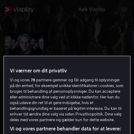
Køb Viaplay
Vi værner om dit privatliv
Vi og vores
78
partnere gemmer og får adgang til oplysninger
på din enhed, for eksempel unikke identifikatorer i cookies, som
bruges til behandling af personoplysninger. Du kan acceptere
eller administrere dine valg ved at klikke nedenfor. Her kan du
også udøve din ret til at gøre indsigelse, hvis et
Arne Dahl 5: Europa Blues
behandlingsgrundlag er baseret på legitim interesse. Du kan til
enhver tid ændre dine valg via siden Privatlivspolitik. Dine valg
7.2
Drama
Krimi
2011
2 t. 57 min
15 år
deles med vores partnere og gælder kun for dette website.
HD
Vi og vores partnere behandler data for at levere: