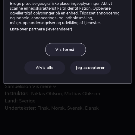
Bruge præcise geografiske placeringsoplysninger. Aktivt
scanne enhedskarakteristika til identifikation. Opbevare
Lej 49 kr
og/eller tilgå oplysninger på en enhed. Tilpasset annoncering
og indhold, annoncerings- og indholdsmåling,
målgruppeundersøgelser og udvikling af tjenester.
Liste over partnere (leverandører)
En jødisk hjerneforsker er fundet hængende ved fødderne o
En jødisk hjerneforsker er fundet hængende ved
fødderne over en kirkegårdsgrav i Stockholm. Samtidig
har en lang og risikabel flugt mod et fjernt mål taget sin
Vis formål
begyndelse. Sommeren har fået en dårlig start for A-
gruppen, og et sted i Europa venter ondskaben.
Afvis alle
Jeg accepterer
Medvirkende
Shanti Roney
Irene Lindh
Claes
Ljungmark
Matias Padin
Magnus
Samuelsson
Vis mere
Instruktør
Niklas Ohlson
Mattias Ohlsson
Land
Sverige
Undertekster
Finsk
Norsk
Svensk
Dansk