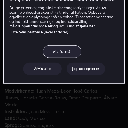
Bruge præcise geografiske placeringsoplysninger. Aktivt
Lej 59 kr
scanne enhedskarakteristika til identifikation. Opbevare
og/eller tilgå oplysninger på en enhed. Tilpasset annoncering
Køb 109 kr
og indhold, annoncerings- og indholdsmåling,
målgruppeundersøgelser og udvikling af tjenester.
Se trailer
Liste over partnere (leverandører)
Vis formål
I denne nyfortolkning af Batman-legenden, der foregår i Az
I denne nyfortolkning af Batman-legenden, der foregår
i Aztekerriget, flygter en ung aztekisk dreng til
Tenochtitlán, efter at hans far er blevet myrdet af
Afvis alle
Jeg accepterer
spanske conquistadorer. Der træner han i
flagermusguden Tzinacans tempel.
Medvirkende
Juan Meza-Leon
José Carlos
Illanes
Horacio Garcia-Rojas
Omar Chaparro
Álvaro
Morte
Instruktør
Juan Meza-Leon
Land
USA
Mexico
Sprog
Spansk
Engelsk