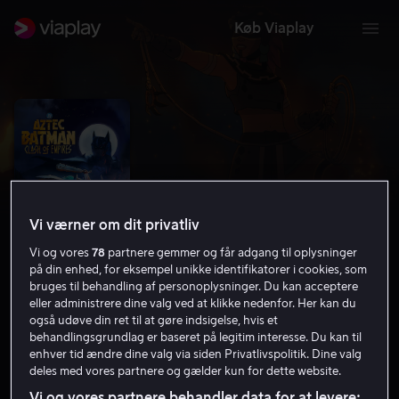
Køb Viaplay
Vi værner om dit privatliv
Vi og vores
78
partnere gemmer og får adgang til oplysninger
på din enhed, for eksempel unikke identifikatorer i cookies, som
bruges til behandling af personoplysninger. Du kan acceptere
eller administrere dine valg ved at klikke nedenfor. Her kan du
Aztec Batman: Clash of Empires
også udøve din ret til at gøre indsigelse, hvis et
behandlingsgrundlag er baseret på legitim interesse. Du kan til
5.3
Action
Animation
2025
1 t. 25 min
11 år
enhver tid ændre dine valg via siden Privatlivspolitik. Dine valg
HD
deles med vores partnere og gælder kun for dette website.
Vi og vores partnere behandler data for at levere: