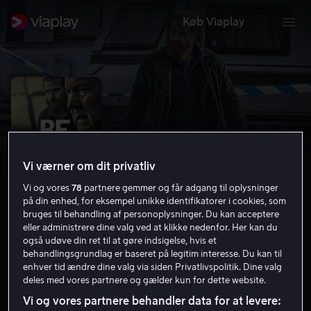
Køb Viaplay
Vi værner om dit privatliv
Vi og vores
78
partnere gemmer og får adgang til oplysninger
på din enhed, for eksempel unikke identifikatorer i cookies, som
bruges til behandling af personoplysninger. Du kan acceptere
eller administrere dine valg ved at klikke nedenfor. Her kan du
også udøve din ret til at gøre indsigelse, hvis et
Beck 32 - Steinar
behandlingsgrundlag er baseret på legitim interesse. Du kan til
enhver tid ændre dine valg via siden Privatlivspolitik. Dine valg
6.4
Krimi
Thriller
2016
1 t. 31 min
15 år
deles med vores partnere og gælder kun for dette website.
HD
Vi og vores partnere behandler data for at levere: