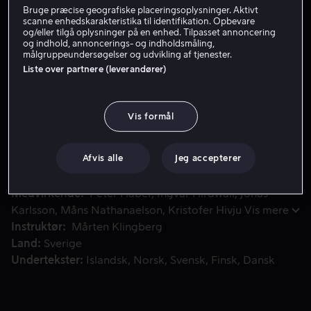
Bruge præcise geografiske placeringsoplysninger. Aktivt
Lej 59 kr
scanne enhedskarakteristika til identifikation. Opbevare
og/eller tilgå oplysninger på en enhed. Tilpasset annoncering
og indhold, annoncerings- og indholdsmåling,
Køb 79 kr
målgruppeundersøgelser og udvikling af tjenester.
Liste over partnere (leverandører)
I en udbrændt campingvogn på en nedslidt campingplads find
I en udbrændt campingvogn på en nedslidt
Vis formål
campingplads findes et uidentificeret lig. Ejeren, en ung,
kvindelig narkoman, er forsvundet, men er det virkelig
hende, der er ofret?
Afvis alle
Jeg accepterer
Medvirkende
Peter Haber
Ingvar Hirdwall
Jonas
Karlsson
Måns Nathanaelson
Kristofer Hivju
Vis mere
Instruktør
Mårten Klingberg
Land
Sverige
Undertekster
Islandsk
Norsk
Svensk
Finsk
Dansk