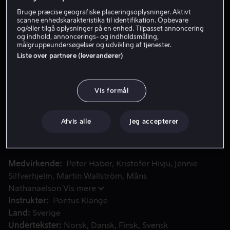
Bruge præcise geografiske placeringsoplysninger. Aktivt
Lej 59 kr
scanne enhedskarakteristika til identifikation. Opbevare
og/eller tilgå oplysninger på en enhed. Tilpasset annoncering
Køb 89 kr
og indhold, annoncerings- og indholdsmåling,
målgruppeundersøgelser og udvikling af tjenester.
Liste over partnere (leverandører)
Se trailer
Vis formål
Et lig findes flydende i vandet i nærheden af Liljeholmen.
Et lig findes flydende i vandet i nærheden af
Liljeholmen. Liget tilhører en 39-årig dansk statsborger
Afvis alle
Jeg accepterer
med en lang straffeattest. Får Beck-gruppen en
bandekrig på halsen?
Medvirkende
Peter Haber
Kristofer Hivju
Jennie
Silfverhjelm
Martin Wallström
Måns
Nathanaelson
Vis mere
Instruktør
Pontus Klänge
Land
Sverige
Undertekster
Norsk
Dansk
Finsk
Svensk