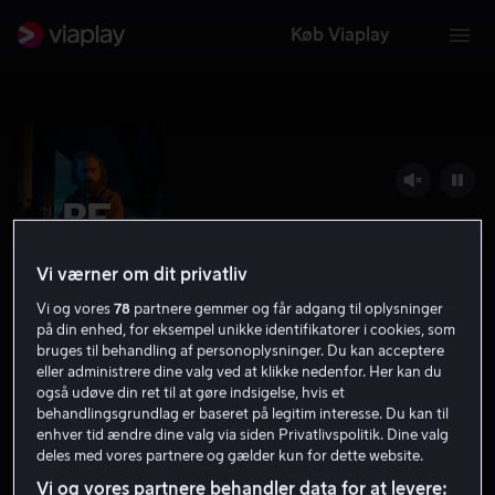
Køb Viaplay
Vi værner om dit privatliv
Vi og vores
78
partnere gemmer og får adgang til oplysninger
på din enhed, for eksempel unikke identifikatorer i cookies, som
bruges til behandling af personoplysninger. Du kan acceptere
eller administrere dine valg ved at klikke nedenfor. Her kan du
Beck 43 - Et nyt liv
også udøve din ret til at gøre indsigelse, hvis et
behandlingsgrundlag er baseret på legitim interesse. Du kan til
Krimi
Thriller
2021
1 t. 28 min
15 år
enhver tid ændre dine valg via siden Privatlivspolitik. Dine valg
deles med vores partnere og gælder kun for dette website.
HD
Vi og vores partnere behandler data for at levere: