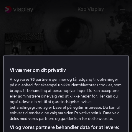
Køb Viaplay
Vi værner om dit privatliv
Vi og vores
78
partnere gemmer og får adgang til oplysninger
på din enhed, for eksempel unikke identifikatorer i cookies, som
bruges til behandling af personoplysninger. Du kan acceptere
eller administrere dine valg ved at klikke nedenfor. Her kan du
også udøve din ret til at gøre indsigelse, hvis et
Black God, White Devil
behandlingsgrundlag er baseret på legitim interesse. Du kan til
enhver tid ændre dine valg via siden Privatlivspolitik. Dine valg
7.1
Drama
Krimi
1964
1 t. 55 min
15 år
deles med vores partnere og gælder kun for dette website.
HD
Vi og vores partnere behandler data for at levere: