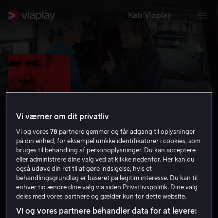
Køb Viaplay
Vi værner om dit privatliv
Vi og vores
78
partnere gemmer og får adgang til oplysninger
på din enhed, for eksempel unikke identifikatorer i cookies, som
bruges til behandling af personoplysninger. Du kan acceptere
eller administrere dine valg ved at klikke nedenfor. Her kan du
også udøve din ret til at gøre indsigelse, hvis et
Blood Work
behandlingsgrundlag er baseret på legitim interesse. Du kan til
enhver tid ændre dine valg via siden Privatlivspolitik. Dine valg
6.4
Krimi
Action
2002
1 t. 45 min
15 år
deles med vores partnere og gælder kun for dette website.
HD
Vi og vores partnere behandler data for at levere: