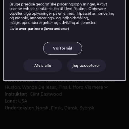
Bruge præcise geografiske placeringsoplysninger. Aktivt
Lej 49 kr
scanne enhedskarakteristika til identifikation. Opbevare
og/eller tilgå oplysninger på en enhed. Tilpasset annoncering
og indhold, annoncerings- og indholdsmåling,
Køb 99 kr
målgruppeundersøgelser og udvikling af tjenester.
Liste over partnere (leverandører)
En tidligere profilspecialist hos FBI, som for nylig har få
En tidligere profilspecialist hos FBI, som for nylig har
Vis formål
fået en hjertetransplantation, vender tilbage for at
fange en ny seriemorder hvis ofre har samme blodtype
som specialistens.
Afvis alle
Jeg accepterer
Medvirkende
Clint Eastwood
Jeff Daniels
Anjelica
Huston
Wanda De Jesus
Tina Lifford
Vis mere
Instruktør
Clint Eastwood
Land
USA
Undertekster
Norsk
Finsk
Dansk
Svensk