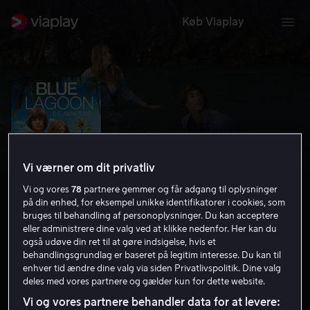
Køb Viaplay
Vi værner om dit privatliv
Vi og vores
78
partnere gemmer og får adgang til oplysninger
på din enhed, for eksempel unikke identifikatorer i cookies, som
bruges til behandling af personoplysninger. Du kan acceptere
eller administrere dine valg ved at klikke nedenfor. Her kan du
Blue Lagoon: The Awakening
også udøve din ret til at gøre indsigelse, hvis et
behandlingsgrundlag er baseret på legitim interesse. Du kan til
enhver tid ændre dine valg via siden Privatlivspolitik. Dine valg
5.3
Drama
2012
1 t. 25 min
11 år
deles med vores partnere og gælder kun for dette website.
HD
Vi og vores partnere behandler data for at levere: