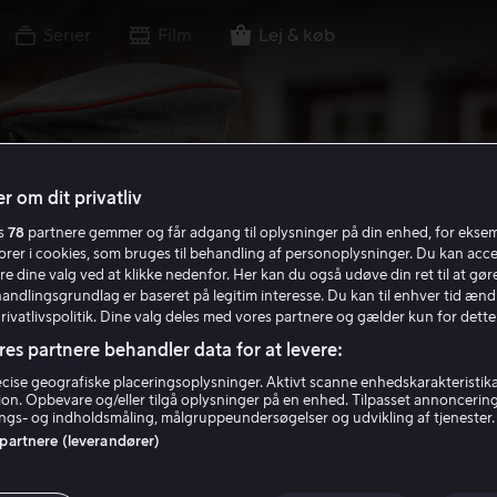
Serier
Film
Lej & køb
r om dit privatliv
es
78
partnere gemmer og får adgang til oplysninger på din enhed, for ekse
torer i cookies, som bruges til behandling af personoplysninger. Du kan acce
re dine valg ved at klikke nedenfor. Her kan du også udøve din ret til at gøre
handlingsgrundlag er baseret på legitim interesse. Du kan til enhver tid ænd
Privatlivspolitik. Dine valg deles med vores partnere og gælder kun for dette
res partnere behandler data for at levere:
ise geografiske placeringsoplysninger. Aktivt scanne enhedskarakteristika 
tion. Opbevare og/eller tilgå oplysninger på en enhed. Tilpasset annoncerin
gs- og indholdsmåling, målgruppeundersøgelser og udvikling af tjenester.
 partnere (leverandører)
oeffer: Pastor. S