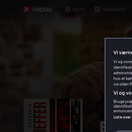
Sport
Kategorier
Vi værne
Vi og vor
identifika
administre
hvis et be
via siden 
Vi og vo
Bruge præc
identifika
annoncerin
Liste over
Bonh