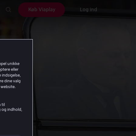
Køb Viaplay
Log ind
mpel unikke
ptere eller
 indsigelse,
re dine valg
 website.
til
g og indhold,
py.