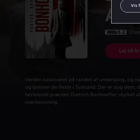
Vis 
Assa
6.2
Dra
Lej 49 kr
Verden balancerer på randen af undergang, og naz
Verden balancerer på randen af undergang, og n
og lammer de fleste i Tyskland. Der er dog dem, d
heriblandt præsten Dietrich Bonhoeffer, styrket a
overbevisning.