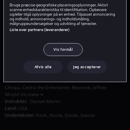
Bruge præcise geografiske placeringsoplysninger. Aktivt
Lej 49 kr
scanne enhedskarakteristika til identifikation. Opbevare
og/eller tilgå oplysninger på en enhed. Tilpasset annoncering
og indhold, annoncerings- og indholdsmåling,
Køb 109 kr
målgruppeundersøgelser og udvikling af tjenester.
Liste over partnere (leverandører)
I denne biografiske musical om sex, vold, raceforhold og r
I denne biografiske musical om sex, vold, raceforhold
Vis formål
og rock & roll i 1950’ernes Chicago følger vi nogle af de
amerikanske musiklegender, der var tilknyttet Chess
Records, i deres spændende, men turbulente liv.
Afvis alle
Jeg accepterer
Medvirkende
Adrien Brody
Emmanuelle
Chriqui
Cedric the Entertainer
Beyoncé
Jeffrey
Wright
Vis mere
Instruktør
Darnell Martin
Land
USA
Undertekster
Finsk
Norsk
Dansk
Svensk