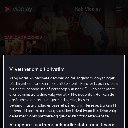
Køb Viaplay
Vi værner om dit privatliv
Vi og vores
78
partnere gemmer og får adgang til oplysninger
på din enhed, for eksempel unikke identifikatorer i cookies, som
bruges til behandling af personoplysninger. Du kan acceptere
eller administrere dine valg ved at klikke nedenfor. Her kan du
Cadillac Records
også udøve din ret til at gøre indsigelse, hvis et
behandlingsgrundlag er baseret på legitim interesse. Du kan til
enhver tid ændre dine valg via siden Privatlivspolitik. Dine valg
7.0
Drama
2008
1 t. 44 min
11 år
deles med vores partnere og gælder kun for dette website.
HD
Vi og vores partnere behandler data for at levere: