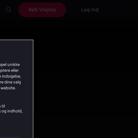
Køb Viaplay
Log ind
mpel unikke
ptere eller
 indsigelse,
re dine valg
 website.
til
g og indhold,