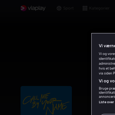
Sport
Kategorier
Vi værne
Vi og vor
identifika
administre
hvis et be
via siden 
Vi og vo
Bruge præc
identifika
annoncerin
Liste over