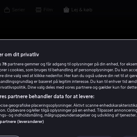
Serier
Film
Lej & køb
r om dit privatliv
es
78
partnere gemmer og får adgang til oplysninger på din enhed, for ekse
torer i cookies, som bruges til behandling af personoplysninger. Du kan acce
re dine valg ved at klikke nedenfor. Her kan du også udøve din ret til at gøre
handlingsgrundlag er baseret på legitim interesse. Du kan til enhver tid ænd
Privatlivspolitik. Dine valg deles med vores partnere og gælder kun for dette
res partnere behandler data for at levere:
ise geografiske placeringsoplysninger. Aktivt scanne enhedskarakteristika 
tion. Opbevare og/eller tilgå oplysninger på en enhed. Tilpasset annoncerin
gs- og indholdsmåling, målgruppeundersøgelser og udvikling af tjenester.
 partnere (leverandører)