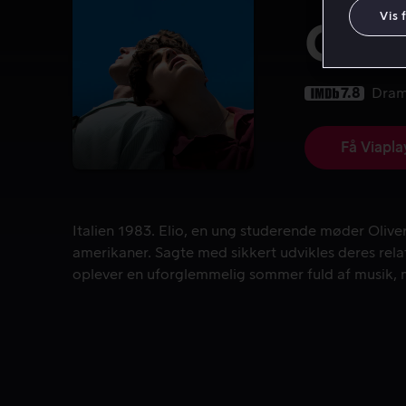
Vis 
Cal
7.8
Dra
Få Viapla
Italien 1983. Elio, en ung studerende møder Oliv
Italien 1983. Elio, en ung studerende møder Oliv
amerikaner. Sagte med sikkert udvikles deres rel
oplever en uforglemmelig sommer fuld af musik,