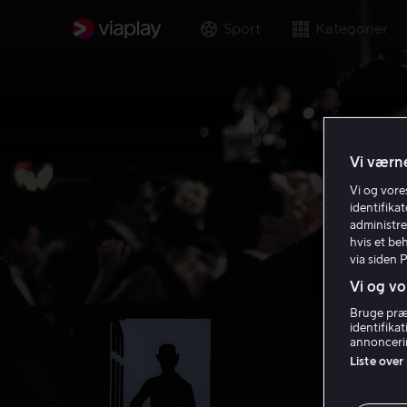
Sport
Kategorier
Vi værne
Vi og vor
identifika
administre
hvis et be
via siden 
Vi og vo
Bruge præc
identifika
annoncerin
Liste over