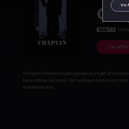
Vis 
Cha
7.5
Doku
Lej 49 kr
Richard Attenboroughs episke portræt af komikeren
Richard Attenboroughs episke portræt af komiker
hans tidlige karriere i det sydlige London og frem 
mesterværker.