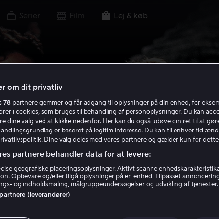
Serier
Film
Lej & køb
r om dit privatliv
es
78
partnere gemmer og får adgang til oplysninger på din enhed, for ekse
torer i cookies, som bruges til behandling af personoplysninger. Du kan acce
re dine valg ved at klikke nedenfor. Her kan du også udøve din ret til at gøre
handlingsgrundlag er baseret på legitim interesse. Du kan til enhver tid ænd
Privatlivspolitik. Dine valg deles med vores partnere og gælder kun for dette
res partnere behandler data for at levere:
ise geografiske placeringsoplysninger. Aktivt scanne enhedskarakteristika 
tion. Opbevare og/eller tilgå oplysninger på en enhed. Tilpasset annoncerin
gs- og indholdsmåling, målgruppeundersøgelser og udvikling af tjenester.
 partnere (leverandører)