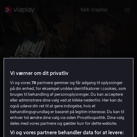
Køb Viaplay
Vi værner om dit privatliv
Vi og vores
78
partnere gemmer og får adgang til oplysninger
på din enhed, for eksempel unikke identifikatorer i cookies, som
bruges til behandling af personoplysninger. Du kan acceptere
eller administrere dine valg ved at klikke nedenfor. Her kan du
også udøve din ret til at gøre indsigelse, hvis et
Child 44
behandlingsgrundlag er baseret på legitim interesse. Du kan til
enhver tid ændre dine valg via siden Privatlivspolitik. Dine valg
6.4
Drama
Krimi
2015
2 t. 11 min
15 år
deles med vores partnere og gælder kun for dette website.
HD
Vi og vores partnere behandler data for at levere: