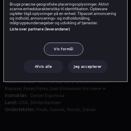
Bruge præcise geografiske placeringsoplysninger. Aktivt
Lej 49 kr
scanne enhedskarakteristika til identifikation. Opbevare
og/eller tilgå oplysninger på en enhed. Tilpasset annoncering
og indhold, annoncerings- og indholdsmåling,
Se trailer
målgruppeundersøgelser og udvikling af tjenester.
Liste over partnere (leverandører)
Moskva, 1952. Den kolde krig raser, og bag jerntæppets i
Moskva, 1952. Den kolde krig raser, og bag jerntæppets
Vis formål
iskolde skygge kæmper Leo og Raisa for en sandhed,
som kan slå dem begge ihjel. En brutal seriemorder
jager forsvarsløse børn.
Afvis alle
Jeg accepterer
Medvirkende
Tom Hardy
Gary Oldman
Noomi
Rapace
Fares Fares
Joel Kinnaman
Vis mere
Instruktør
Daniel Espinosa
Land
USA
Storbritannien
Undertekster
Finsk
Svensk
Norsk
Dansk