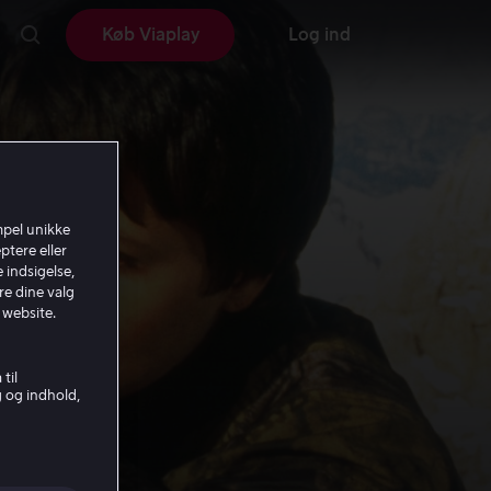
Køb Viaplay
Log ind
mpel unikke
ptere eller
 indsigelse,
re dine valg
 website.
til
g og indhold,