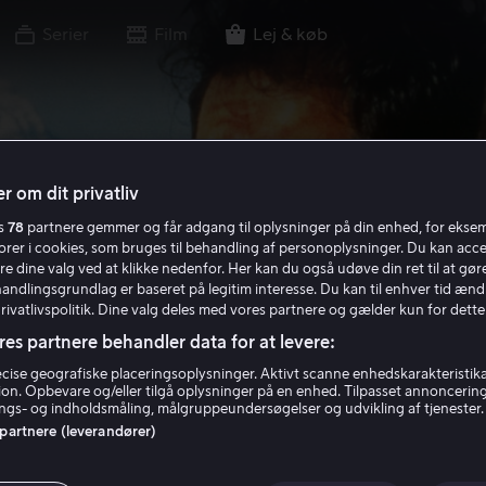
Serier
Film
Lej & køb
r om dit privatliv
es
78
partnere gemmer og får adgang til oplysninger på din enhed, for ekse
torer i cookies, som bruges til behandling af personoplysninger. Du kan acce
re dine valg ved at klikke nedenfor. Her kan du også udøve din ret til at gøre
handlingsgrundlag er baseret på legitim interesse. Du kan til enhver tid ænd
Privatlivspolitik. Dine valg deles med vores partnere og gælder kun for dette
res partnere behandler data for at levere:
ise geografiske placeringsoplysninger. Aktivt scanne enhedskarakteristika 
tion. Opbevare og/eller tilgå oplysninger på en enhed. Tilpasset annoncerin
gs- og indholdsmåling, målgruppeundersøgelser og udvikling af tjenester.
 partnere (leverandører)