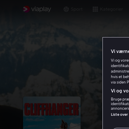
Sport
Kategorier
Vi værne
Vi og vor
identifika
administre
hvis et be
via siden 
Vi og vo
Bruge præc
identifika
annoncerin
Liste over