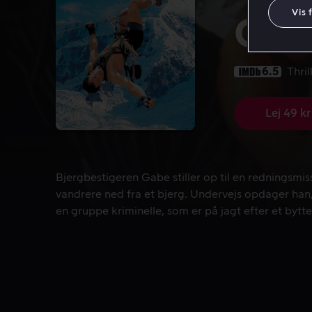
Vis 
Clif
6.5
Thril
Lej 49 kr
Bjergbestigeren Gabe stiller op til en redningsmiss
Bjergbestigeren Gabe stiller op til en redningsmiss
vandrere ned fra et bjerg. Undervejs opdager han, 
en gruppe kriminelle, som er på jagt efter et byttet