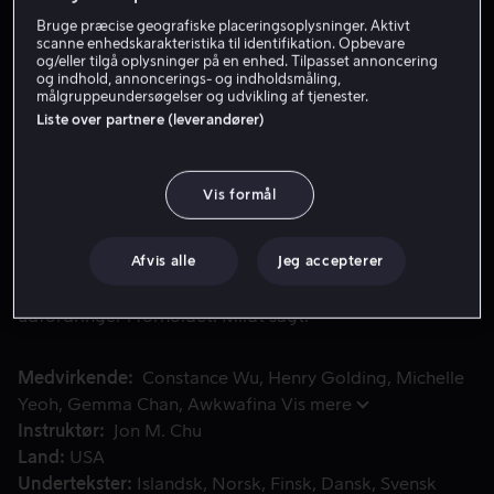
Bruge præcise geografiske placeringsoplysninger. Aktivt
scanne enhedskarakteristika til identifikation. Opbevare
Lej 59 kr
og/eller tilgå oplysninger på en enhed. Tilpasset annoncering
og indhold, annoncerings- og indholdsmåling,
målgruppeundersøgelser og udvikling af tjenester.
Køb 109 kr
Liste over partnere (leverandører)
Se trailer
Vis formål
Rachel og Nick rejser til Singapore for at gå til et bryllup
Rachel og Nick rejser til Singapore for at gå til et
Afvis alle
Jeg accepterer
bryllup. Da de ankommer opdager Rachel, at Nick har
tilbageholdt visse ting om sit liv for hende. Det fører til
udfordringer i forholdet. Mildt sagt.
Medvirkende
Constance Wu
Henry Golding
Michelle
Yeoh
Gemma Chan
Awkwafina
Vis mere
Instruktør
Jon M. Chu
Land
USA
Undertekster
Islandsk
Norsk
Finsk
Dansk
Svensk