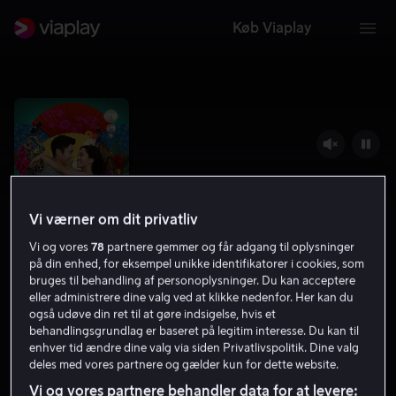
Køb Viaplay
Vi værner om dit privatliv
Vi og vores
78
partnere gemmer og får adgang til oplysninger
på din enhed, for eksempel unikke identifikatorer i cookies, som
bruges til behandling af personoplysninger. Du kan acceptere
eller administrere dine valg ved at klikke nedenfor. Her kan du
Crazy Rich Asians
også udøve din ret til at gøre indsigelse, hvis et
behandlingsgrundlag er baseret på legitim interesse. Du kan til
6.9
Komedie
Romantik
2018
1 t. 55 min
enhver tid ændre dine valg via siden Privatlivspolitik. Dine valg
7 år
deles med vores partnere og gælder kun for dette website.
HD
Vi og vores partnere behandler data for at levere: