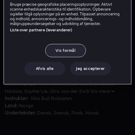
Bruge præcise geografiske placeringsoplysninger. Aktivt
Lej 49 kr
scanne enhedskarakteristika til identifikation. Opbevare
og/eller tilgå oplysninger på en enhed. Tilpasset annoncering
og indhold, annoncerings- og indholdsmåling,
Køb 109 kr
målgruppeundersøgelser og udvikling af tjenester.
Liste over partnere (leverandører)
Lillians tvillingebror dør på mystisk vis ved den gamle fami
Lillians tvillingebror dør på mystisk vis ved den gamle
Vis formål
familiehytte. Et år senere, vender Lillian tilbage til hytten
for at tage afsked, men kort efter ankomst begynder
mystiske ting at ske.
Afvis alle
Jeg accepterer
Medvirkende
Iben Akerlie
Elias Munk
Jonathan
Harboe
Sophie Lie
Ulric von der Esch
Vis mere
Instruktør
Nini Bull Robsahm
Land
Norge
Undertekster
Dansk
Svensk
Finsk
Norsk