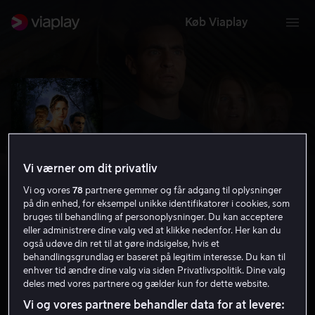
Køb Viaplay
Vi værner om dit privatliv
Vi og vores
78
partnere gemmer og får adgang til oplysninger
på din enhed, for eksempel unikke identifikatorer i cookies, som
bruges til behandling af personoplysninger. Du kan acceptere
eller administrere dine valg ved at klikke nedenfor. Her kan du
også udøve din ret til at gøre indsigelse, hvis et
De dødes sø
behandlingsgrundlag er baseret på legitim interesse. Du kan til
enhver tid ændre dine valg via siden Privatlivspolitik. Dine valg
4.4
Gys
2019
1 t. 31 min
15 år
deles med vores partnere og gælder kun for dette website.
HD
Vi og vores partnere behandler data for at levere: