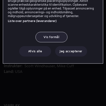
Bruge præcise geografiske placeringsoplysninger. Aktivt
scanne enhedskarakteristika til identifikation. Opbevare
Lej 49 kr
og/eller tilgå oplysninger på en enhed. Tilpasset annoncering
og indhold, annoncerings- og indholdsmåling,
målgruppeundersøgelser og udvikling af tjenester.
Se trailer
Liste over partnere (leverandører)
Et mystisk virus har dræbt millioner og forvandlet utallige 
Et mystisk virus har dræbt millioner og forvandlet
Vis formål
utallige andre til levende døde.
Afvis alle
Jeg accepterer
Medvirkende
Dolph Lundgren
Autumn Reeser
Isaiah
Washington
Brandon Beemer
Romeo
Vis mere
Instruktør
Scott Windhauser
Mike Cuff
Land
USA
VIAPLAY