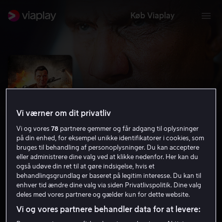
Køb Viaplay
Vi værner om dit privatliv
Vi og vores
78
partnere gemmer og får adgang til oplysninger
på din enhed, for eksempel unikke identifikatorer i cookies, som
bruges til behandling af personoplysninger. Du kan acceptere
eller administrere dine valg ved at klikke nedenfor. Her kan du
også udøve din ret til at gøre indsigelse, hvis et
Dead Trigger
behandlingsgrundlag er baseret på legitim interesse. Du kan til
enhver tid ændre dine valg via siden Privatlivspolitik. Dine valg
3.2
Gys
Action
2017
1 t. 27 min
12 år
deles med vores partnere og gælder kun for dette website.
HD
Vi og vores partnere behandler data for at levere: