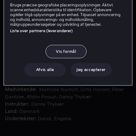
Bruge præcise geografiske placeringsoplysninger. Aktivt
Lej 49 kr
scanne enhedskarakteristika til identifikation. Opbevare
og/eller tilgå oplysninger på en enhed. Tilpasset annoncering
og indhold, annoncerings- og indholdsmåling,
Køb 109 kr
målgruppeundersøgelser og udvikling af tjenester.
Liste over partnere (leverandører)
Se trailer
Vis formål
På samme dag som to terrorangreb i København forsøger ej
På samme dag som to terrorangreb i København
forsøger ejeren og chefredaktøren af “Københavneren”
Afvis alle
Jeg accepterer
at finde ud af, hvordan han kan redde sin families arv.
Medvirkende
Mathilde Norholt
Ditte Hansen
Peter
Gantzler
Afshin Firouzi
Danny Thykær
Instruktør
Danny Thykær
Land
Danmark
Undertekster
Dansk
Engelsk