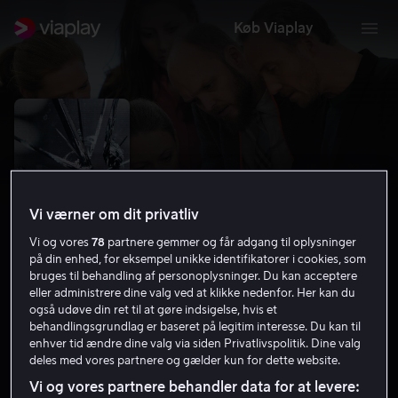
Køb Viaplay
Vi værner om dit privatliv
Vi og vores
78
partnere gemmer og får adgang til oplysninger
på din enhed, for eksempel unikke identifikatorer i cookies, som
bruges til behandling af personoplysninger. Du kan acceptere
eller administrere dine valg ved at klikke nedenfor. Her kan du
også udøve din ret til at gøre indsigelse, hvis et
Den ensomme dræber
behandlingsgrundlag er baseret på legitim interesse. Du kan til
enhver tid ændre dine valg via siden Privatlivspolitik. Dine valg
5.8
Drama
2024
1 t. 46 min
15 år
deles med vores partnere og gælder kun for dette website.
HD
Vi og vores partnere behandler data for at levere: