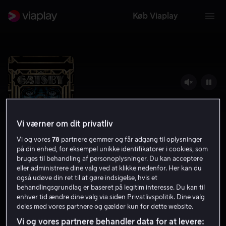
Køb Viaplay
Vi værner om dit privatliv
Vi og vores
78
partnere gemmer og får adgang til oplysninger
på din enhed, for eksempel unikke identifikatorer i cookies, som
bruges til behandling af personoplysninger. Du kan acceptere
eller administrere dine valg ved at klikke nedenfor. Her kan du
Den store Gatsby
også udøve din ret til at gøre indsigelse, hvis et
behandlingsgrundlag er baseret på legitim interesse. Du kan til
7.2
Drama
2013
2 t. 16 min
11 år
enhver tid ændre dine valg via siden Privatlivspolitik. Dine valg
deles med vores partnere og gælder kun for dette website.
HD
Vi og vores partnere behandler data for at levere: