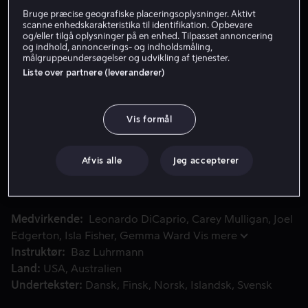
Bruge præcise geografiske placeringsoplysninger. Aktivt
Lej 49 kr
scanne enhedskarakteristika til identifikation. Opbevare
og/eller tilgå oplysninger på en enhed. Tilpasset annoncering
og indhold, annoncerings- og indholdsmåling,
Køb 99 kr
målgruppeundersøgelser og udvikling af tjenester.
Liste over partnere (leverandører)
Se trailer
Vis formål
Den spirende forfatter Nick Carraway tager til New York p
Den spirende forfatter Nick Carraway tager til New York
på højden af de glade tyvere og oplever det vilde liv
Afvis alle
Jeg accepterer
omkring den voldsomt velhavende og mystiske
millionær Jay Gatsby.
Medvirkende
Leonardo DiCaprio
Carey Mulligan
Joel
Edgerton
Isla Fisher
Gemma Ward
Vis mere
Instruktør
Baz Luhrmann
Land
USA
Australien
Undertekster
Dansk
Finsk
Norsk
Islandsk
Svensk