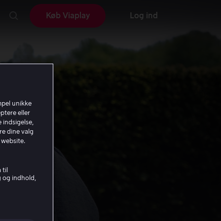
Køb Viaplay
Log ind
mpel unikke
ptere eller
 indsigelse,
re dine valg
 website.
til
g og indhold,