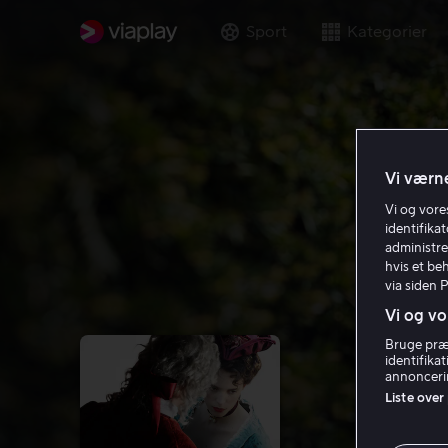
Sport
Kategorier
Vi værne
Vi og vor
identifika
administre
hvis et be
via siden 
Vi og vo
Bruge præc
identifika
annoncerin
Liste over