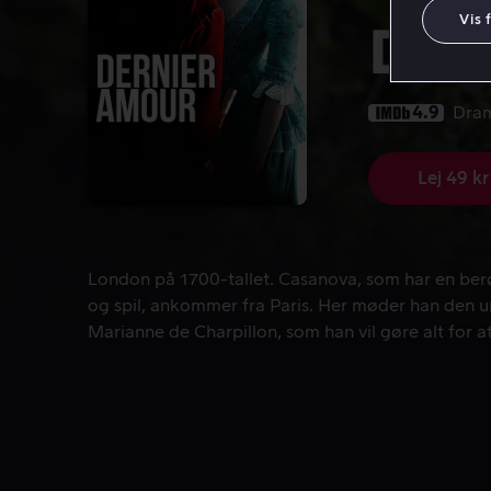
Vis 
Der
4.9
Dra
Lej 49 kr
London på 1700-tallet. Casanova, som har en berøm
London på 1700-tallet. Casanova, som har en ber
og spil, ankommer fra Paris. Her møder han den u
Marianne de Charpillon, som han vil gøre alt for at