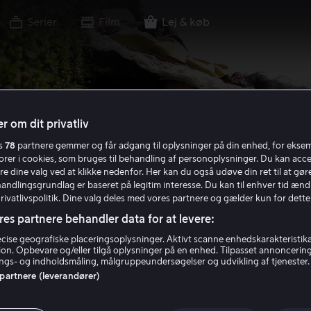
Serier
Film
Lej & køb
r om dit privatliv
es
78
partnere gemmer og får adgang til oplysninger på din enhed, for ekse
torer i cookies, som bruges til behandling af personoplysninger. Du kan acce
re dine valg ved at klikke nedenfor. Her kan du også udøve din ret til at gøre
handlingsgrundlag er baseret på legitim interesse. Du kan til enhver tid ænd
Privatlivspolitik. Dine valg deles med vores partnere og gælder kun for dette
res partnere behandler data for at levere:
ise geografiske placeringsoplysninger. Aktivt scanne enhedskarakteristika 
tion. Opbevare og/eller tilgå oplysninger på en enhed. Tilpasset annoncerin
gs- og indholdsmåling, målgruppeundersøgelser og udvikling af tjenester.
 partnere (leverandører)