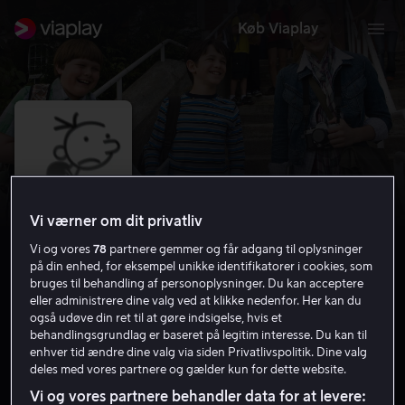
Køb Viaplay
Vi værner om dit privatliv
Vi og vores
78
partnere gemmer og får adgang til oplysninger
på din enhed, for eksempel unikke identifikatorer i cookies, som
bruges til behandling af personoplysninger. Du kan acceptere
eller administrere dine valg ved at klikke nedenfor. Her kan du
Diary of a Wimpy Kid
også udøve din ret til at gøre indsigelse, hvis et
behandlingsgrundlag er baseret på legitim interesse. Du kan til
6.2
Drama
Komedie
2010
1 t. 28 min
7 år
enhver tid ændre dine valg via siden Privatlivspolitik. Dine valg
deles med vores partnere og gælder kun for dette website.
HD
Vi og vores partnere behandler data for at levere: