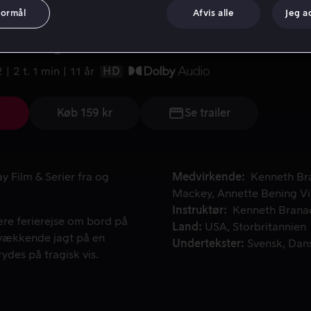
formål
Afvis alle
Jeg a
en på Nilen
2
2 t. 1 min
11 år
HD
Køb 159 kr
Se trailer
y Film & Serier fra og
Medvirkende
Kenneth Br
Mackey
Annette Bening
Vi
Instruktør
Kenneth Brana
 ferierejse om bord på en flodbåd i Egypten forvandler sig ti
re ferierejse om bord på
Land
USA
Storbritannien
lsvækkende jagt på en
Undertekster
Svensk
Dan
rydes på tragisk vis.