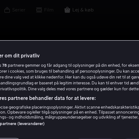
Serier
Film
Lej & køb
r om dit privatliv
es
78
partnere gemmer og får adgang til oplysninger på din enhed, for ekse
torer i cookies, som bruges til behandling af personoplysninger. Du kan acce
re dine valg ved at klikke nedenfor. Her kan du også udøve din ret til at gøre
handlingsgrundlag er baseret på legitim interesse. Du kan til enhver tid ænd
Privatlivspolitik. Dine valg deles med vores partnere og gælder kun for dette
res partnere behandler data for at levere:
ise geografiske placeringsoplysninger. Aktivt scanne enhedskarakteristika 
tion. Opbevare og/eller tilgå oplysninger på en enhed. Tilpasset annoncerin
gs- og indholdsmåling, målgruppeundersøgelser og udvikling af tjenester.
 partnere (leverandører)