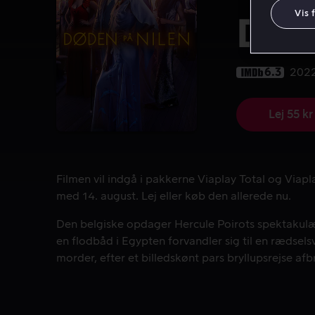
Vis 
Død
6.3
202
Lej 55 kr
Filmen vil indgå i pakkerne Viaplay Total og Viapla
med 14. august. Lej eller køb den allerede nu.
Den belgiske opdager Hercule Poirots spektakulære
Den belgiske opdager Hercule Poirots spektakulæ
en flodbåd i Egypten forvandler sig til en rædse
morder, efter et billedskønt pars bryllupsrejse afb