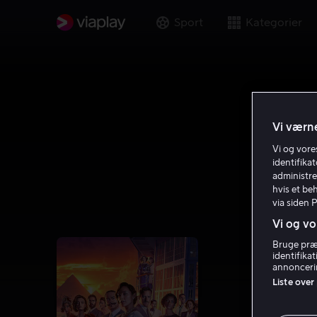
Sport
Kategorier
Vi værne
Vi og vor
identifika
administre
hvis et be
via siden 
Vi og vo
Bruge præc
identifika
annoncerin
Liste over