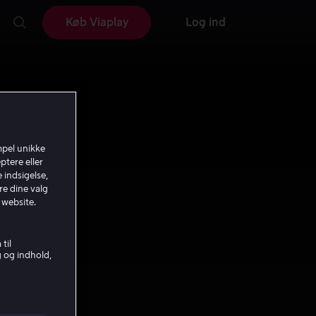
Køb Viaplay
Log ind
mpel unikke
ptere eller
 indsigelse,
re dine valg
 website.
til
g og indhold,