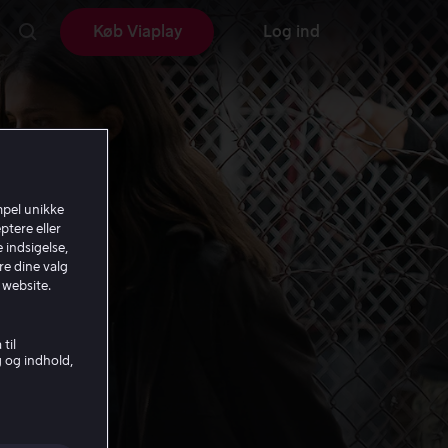
Køb Viaplay
Log ind
mpel unikke
ptere eller
 indsigelse,
re dine valg
 website.
til
g og indhold,