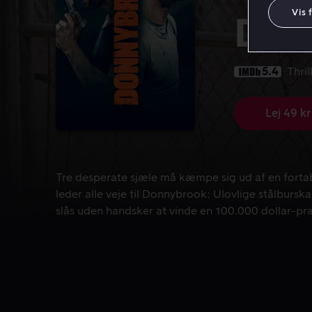
Vis 
Don
5.4
Thril
Lej 49 kr
Tre desperate sjæle må kæmpe sig ud af en fortab
Tre desperate sjæle må kæmpe sig ud af en forta
leder alle veje til Donnybrook: Ulovlige stålburs
slås uden handsker at vinde en 100.000 dollar-p