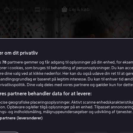
Serier
Film
Lej & køb
r om dit privatliv
es
78
partnere gemmer og får adgang til oplysninger på din enhed, for ekse
torer i cookies, som bruges til behandling af personoplysninger. Du kan acce
re dine valg ved at klikke nedenfor. Her kan du også udøve din ret til at gøre
handlingsgrundlag er baseret på legitim interesse. Du kan til enhver tid ænd
Privatlivspolitik. Dine valg deles med vores partnere og gælder kun for dette
res partnere behandler data for at levere:
ise geografiske placeringsoplysninger. Aktivt scanne enhedskarakteristika 
tion. Opbevare og/eller tilgå oplysninger på en enhed. Tilpasset annoncerin
gs- og indholdsmåling, målgruppeundersøgelser og udvikling af tjenester.
 partnere (leverandører)