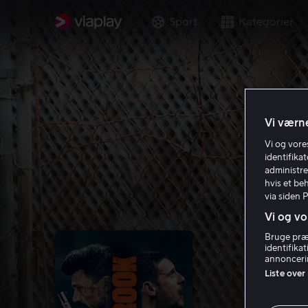
Sport
Kategorier
Vi værne
Vi og vor
identifika
administre
hvis et be
via siden 
Vi og vo
Bruge præc
identifika
annoncerin
Liste over