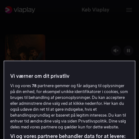
Køb Viaplay
Vi værner om dit privatliv
Vi og vores
78
partnere gemmer og får adgang til oplysninger
på din enhed, for eksempel unikke identifikatorer i cookies, som
bruges til behandling af personoplysninger. Du kan acceptere
eller administrere dine valg ved at klikke nedenfor. Her kan du
Dreamin' Wild
også udøve din ret til at gøre indsigelse, hvis et
behandlingsgrundlag er baseret på legitim interesse. Du kan til
6.4
Drama
2022
1 t. 46 min
11 år
enhver tid ændre dine valg via siden Privatlivspolitik. Dine valg
deles med vores partnere og gælder kun for dette website.
HD
Vi og vores partnere behandler data for at levere: