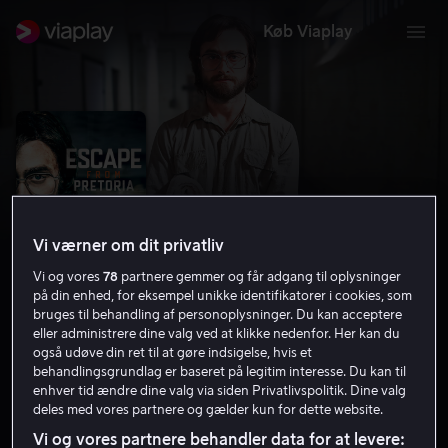
Køb Viaplay
Vi værner om dit privatliv
Vi og vores
78
partnere gemmer og får adgang til oplysninger
på din enhed, for eksempel unikke identifikatorer i cookies, som
bruges til behandling af personoplysninger. Du kan acceptere
eller administrere dine valg ved at klikke nedenfor. Her kan du
Escape from Pretoria
også udøve din ret til at gøre indsigelse, hvis et
behandlingsgrundlag er baseret på legitim interesse. Du kan til
6.8
Thriller
2020
1 t. 41 min
11 år
enhver tid ændre dine valg via siden Privatlivspolitik. Dine valg
deles med vores partnere og gælder kun for dette website.
HD
Vi og vores partnere behandler data for at levere: