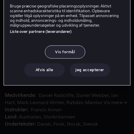
Bruge præcise geografiske placeringsoplysninger. Aktivt
Lej 59 kr
scanne enhedskarakteristika til identifikation. Opbevare
og/eller tilgå oplysninger på en enhed. Tilpasset annoncering
og indhold, annoncerings- og indholdsmåling,
Køb 149 kr
målgruppeundersøgelser og udvikling af tjenester.
Liste over partnere (leverandører)
Se trailer
Vis formål
Den sande historie om de politiske fanger, Tim Jenkin og 
Den sande historie om de politiske fanger, Tim Jenkin og
Stephen Lee. To hvide sydafrikanere som sammen med
Afvis alle
Jeg accepterer
andre fanger, lykkedes med at flygte fra det berygtede
højsikkerhedsfængsel, Pretoria i 1979.
Medvirkende
Daniel Radcliffe
Daniel Webber
Ian
Hart
Mark Leonard Winter
Ratidzo Mambo
Vis mere
Instruktør
Francis Annan
Land
Australien
Storbritannien
Undertekster
Dansk
Finsk
Norsk
Svensk