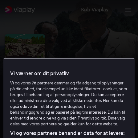
Køb Viaplay
Vi værner om dit privatliv
Vi og vores
78
partnere gemmer og får adgang til oplysninger
på din enhed, for eksempel unikke identifikatorer i cookies, som
bruges til behandling af personoplysninger. Du kan acceptere
eller administrere dine valg ved at klikke nedenfor. Her kan du
også udøve din ret til at gøre indsigelse, hvis et
Evil Under the Sun
behandlingsgrundlag er baseret på legitim interesse. Du kan til
enhver tid ændre dine valg via siden Privatlivspolitik. Dine valg
7.0
1982
1 t. 51 min
11 år
deles med vores partnere og gælder kun for dette website.
HD
Vi og vores partnere behandler data for at levere: