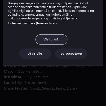
Bruge præcise geografiske placeringsoplysninger. Aktivt
Lej 49 kr
scanne enhedskarakteristika til identifikation. Opbevare
og/eller tilgå oplysninger på en enhed. Tilpasset annoncering
og indhold, annoncerings- og indholdsmåling,
Køb 109 kr
målgruppeundersøgelser og udvikling af tjenester.
Liste over partnere (leverandører)
På et feriested for de rige udspiller sig en underholdende
På et feriested for de rige udspiller sig en
Vis formål
underholdende krimi, hvor Poirot forsøger at afsløre,
hvem den nederdrægtige forbryder er, der har kvalt en
berygtet skuespiller. Er morderen en af de rige og
Afvis alle
Jeg accepterer
berømte gæster?
Medvirkende
Peter Ustinov
Maggie Smith
James
Mason
Guy Hamilton
Instruktør
Guy Hamilton
Land
USA
Storbritannien
Undertekster
Norsk
Svensk
Finsk
Dansk