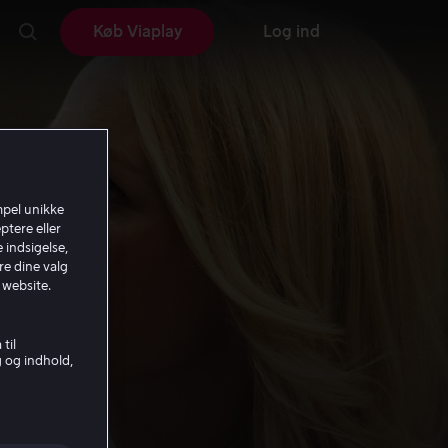
Køb Viaplay
Log ind
mpel unikke
ptere eller
 indsigelse,
re dine valg
 website.
til
g og indhold,