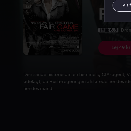
Vis 
Fai
6.8
Dra
Lej 49 kr
Den sande historie om en hemmelig CIA-agent, Vale
Den sande historie om en hemmelig CIA-agent, Vale
ødelagt, da Bush-regeringen afslørede hendes ide
hendes mand.