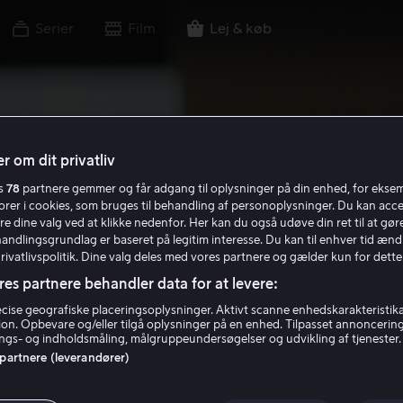
Serier
Film
Lej & køb
r om dit privatliv
es
78
partnere gemmer og får adgang til oplysninger på din enhed, for ekse
torer i cookies, som bruges til behandling af personoplysninger. Du kan acce
re dine valg ved at klikke nedenfor. Her kan du også udøve din ret til at gøre
handlingsgrundlag er baseret på legitim interesse. Du kan til enhver tid ænd
Privatlivspolitik. Dine valg deles med vores partnere og gælder kun for dette
res partnere behandler data for at levere:
ise geografiske placeringsoplysninger. Aktivt scanne enhedskarakteristika 
tion. Opbevare og/eller tilgå oplysninger på en enhed. Tilpasset annoncerin
gs- og indholdsmåling, målgruppeundersøgelser og udvikling af tjenester.
 partnere (leverandører)