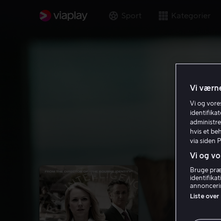
Sport
Kategorier
Vi værne
Vi og vor
identifika
administre
hvis et be
via siden 
Vi og vo
Bruge præc
identifika
annoncerin
Liste over