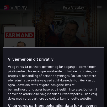
Køb Viaplay
Vi værner om dit privatliv
Vi og vores
78
partnere gemmer og får adgang til oplysninger
på din enhed, for eksempel unikke identifikatorer i cookies, som
bruges til behandling af personoplysninger. Du kan acceptere
eller administrere dine valg ved at klikke nedenfor. Her kan du
Farsan
også udøve din ret til at gøre indsigelse, hvis et
behandlingsgrundlag er baseret på legitim interesse. Du kan til
5.7
Drama
Komedie
2010
1 t. 33 min
enhver tid ændre dine valg via siden Privatlivspolitik. Dine valg
Tilladt for alle
deles med vores partnere og gælder kun for dette website.
HD
Vi og vores partnere behandler data for at levere: