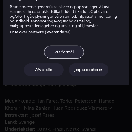
Bruge præcise geografiske placeringsoplysninger. Aktivt
scanne enhedskarakteristika til identifikation. Opbevare
Lej 49 kr
og/eller tilgå oplysninger på en enhed. Tilpasset annoncering
og indhold, annoncerings- og indholdsmåling,
målgruppeundersøgelser og udvikling af tjenester.
Køb 89 kr
Liste over partnere (leverandører)
Se trailer
Vis formål
Farsan har det fortræffeligt. Han er pæn og ved, hvad en kv
Farsan har det fortræffeligt. Han er pæn og ved, hvad
Afvis alle
Jeg accepterer
en kvinde har brug for. Snart skal han også være farfar.
Men da han begiver sig ud på jagt efter en dejlig farmor,
er der intet, der går som planlagt.
Medvirkende
Jan Fares
Torkel Petersson
Hamadi
Khemiri
Nina Zanjani
Juan Rodriguez
Vis mere
Instruktør
Josef Fares
Land
Sverige
Undertekster
Dansk
Finsk
Norsk
Svensk